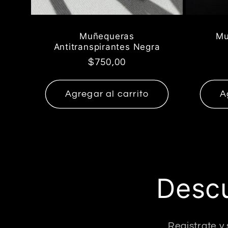
n
Muñequeras
Mu
Antitranspirantes Negra
:
Precio
$750,00
habitual
Agregar al carrito
A
Descu
Registrate y