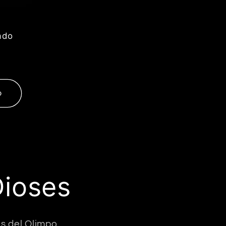
ado
o
Dioses
s del Olimpo.