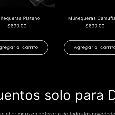
ñequeras Platano
Muñequeras Camufl
Precio
$690,00
Precio
$690,00
habitual
habitual
gregar al carrito
Agregar al carrit
entos solo para 
 se el primero en enterarte de todas las novedade